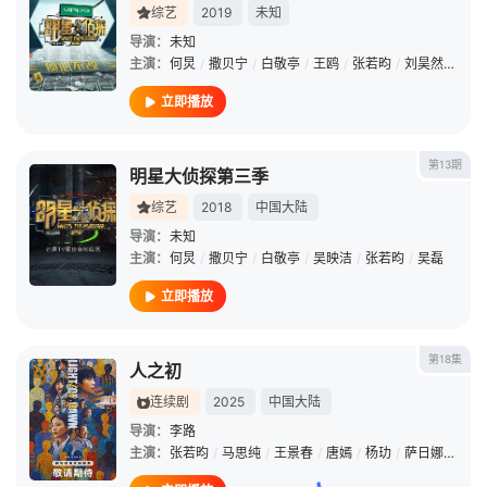
综艺
2019
未知
导演：
未知
主演：
何炅
/
撒贝宁
/
白敬亭
/
王鸥
/
张若昀
/
刘昊然
/
魏大
立即播放
第13期
明星大侦探第三季
综艺
2018
中国大陆
导演：
未知
主演：
何炅
/
撒贝宁
/
白敬亭
/
吴映洁
/
张若昀
/
吴磊
立即播放
第18集
人之初
连续剧
2025
中国大陆
导演：
李路
主演：
张若昀
/
马思纯
/
王景春
/
唐嫣
/
杨玏
/
萨日娜
/
任彬