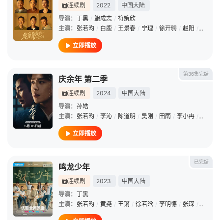
连续剧
2022
中国大陆
导演：
丁黑
/
鲍成志
/
符策欣
主演：
张若昀
/
白鹿
/
王景春
/
宁理
/
徐开骋
/
赵阳
/
曹璐
/
立即播放
第36集完结
庆余年 第二季
连续剧
2024
中国大陆
导演：
孙皓
主演：
张若昀
/
李沁
/
陈道明
/
吴刚
/
田雨
/
李小冉
/
俞飞鸿
立即播放
已完结
鸣龙少年
连续剧
2023
中国大陆
导演：
丁黑
主演：
张若昀
/
黄尧
/
王锵
/
徐若晗
/
李明德
/
张琛
/
曾宥臻