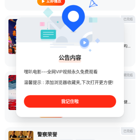
立即播放
已完结
喜人奇妙夜2
综艺
2025
大陆
导演：
未知
主演：
马东
/
大张伟
/
李诞
/
孟子义
/
胡先煦
/
张若昀
/
刘旸
公告内容
立即播放
嘿叭电影---全网VIP视频永久免费观看
第8期完结
当燃青春
温馨提示 : 添加浏览器收藏夹,下次打开更方便!
综艺
2023
中国大陆
导演：
内详
我记住啦
主演：
张若昀
/
沙宝亮
/
张远
/
杨幂
/
郭晓东
/
林永健
/
杜海
立即播放
已完结
警察荣誉