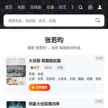
首页
电影
连续剧
动漫
综艺
资讯
张若昀
搜索"张若昀" ，找到
52
部影视作品
第9期
大侦探·假期超前篇
综艺
2024
大陆
导演：
未知
主演：
何炅
/
张若昀
/
大张伟
/
王鸥
/
魏晨
/
杨蓉
/
吴昕
立即播放
收官篇
明星大侦探第四季