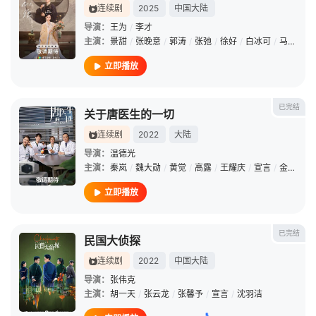
连续剧
2025
中国大陆
导演：
王为
/
李才
主演：
景甜
/
张晚意
/
郭涛
/
张弛
/
徐好
/
白冰可
/
马苏
/
黄
立即播放
已完结
关于唐医生的一切
连续剧
2022
大陆
导演：
温德光
主演：
秦岚
/
魏大勋
/
黄觉
/
高露
/
王耀庆
/
宣言
/
金泽灏
/
立即播放
已完结
民国大侦探
连续剧
2022
中国大陆
导演：
张伟克
主演：
胡一天
/
张云龙
/
张馨予
/
宣言
/
沈羽洁