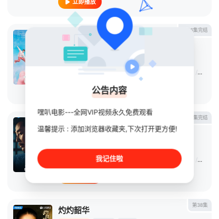
立即播放
第36集完结
四喜
连续剧
2025
大陆
导演：
沈严
/
沈阳
主演：
童瑶
/
蒋欣
/
黄明昊
/
许娣
/
林晓杰
/
侯岩松
/
岳红
/
公告内容
立即播放
嘿叭电影---全网VIP视频永久免费观看
第36集完结
庆余年 第二季
温馨提示 : 添加浏览器收藏夹,下次打开更方便!
连续剧
2024
中国大陆
导演：
孙皓
我记住啦
主演：
张若昀
/
李沁
/
陈道明
/
吴刚
/
田雨
/
李小冉
/
俞飞鸿
立即播放
第38集
灼灼韶华