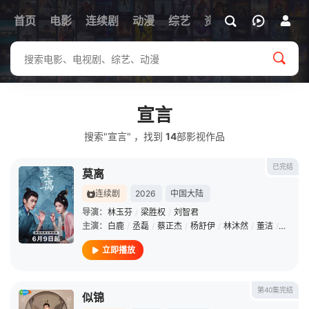
首页
电影
连续剧
动漫
综艺
资讯
宣言
搜索"宣言" ，找到
14
部影视作品
已完结
莫离
连续剧
2026
中国大陆
导演：
林玉芬
/
梁胜权
/
刘智君
主演：
白鹿
/
丞磊
/
蔡正杰
/
杨舒伊
/
林沐然
/
董洁
/
宣言
/
立即播放
第40集完结
似锦