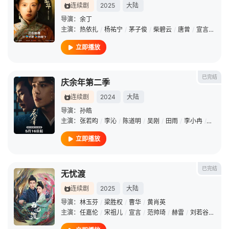
连续剧
2025
大陆
导演：
余丁
主演：
热依扎
/
杨祐宁
/
茅子俊
/
柴碧云
/
唐曾
/
宣言
/
章珈
立即播放
已完结
庆余年第二季
连续剧
2024
大陆
导演：
孙皓
主演：
张若昀
/
李沁
/
陈道明
/
吴刚
/
田雨
/
李小冉
/
俞飞鸿
立即播放
已完结
无忧渡
连续剧
2025
大陆
导演：
林玉芬
/
梁胜权
/
曹华
/
黄肖英
主演：
任嘉伦
/
宋祖儿
/
宣言
/
范帅琦
/
赫雷
/
刘若谷
/
刘琪