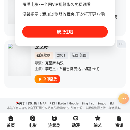
电影
2001
美国
嘿叭电影---全网VIP视频永久免费观看
导演：
亨利·塞利克
温馨提示 : 添加浏览器收藏夹,下次打开更方便!
主演：
布兰登·费舍
/
布里吉特·芳达
/
约翰·特托罗
/
克里斯·卡坦
立即播放
我记住啦
HD
龙之吻
连续剧
2001
法国
美国
导演：
克里斯·纳汉
主演：
李连杰
/
布里吉特·芳达
/
切基·卡尤
立即播放
关于
排行榜
MAP
RSS
Baidu
Google
Bing
so
Sogou
SM
本站所有内容均来自互联网分享站点所提供的公开引用资源，未提供资源上传、存储服务。
首页
电影
连续剧
动漫
综艺
资讯