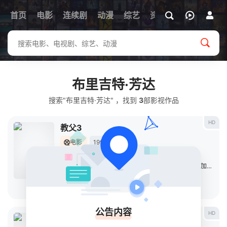
首页
电影
连续剧
动漫
综艺
资讯
布里吉特·芳达
搜索"布里吉特·芳达" ，找到
3
部影视作品
HD
教父3
电影
1990
美国
导演：
弗朗西斯·福特·科波拉
主演：
阿尔·帕西诺
/
黛安·基顿
/
塔莉娅·夏尔
/
安迪·加西亚
/
立即播放
公告内容
HD
蹦蹦猴