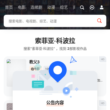
首页
电影
连续剧
动漫
综艺
资讯
索菲亚·科波拉
搜索"索菲亚·科波拉" ，找到
2
部影视作品
HD
教父3
电影
1990
美国
导演：
弗朗西斯·福特·科波拉
主演：
阿尔·帕西诺
/
黛安·基顿
/
塔莉娅·夏尔
/
安迪·加西亚
/
立即播放
公告内容
HD
制作音效：电影声音的艺术