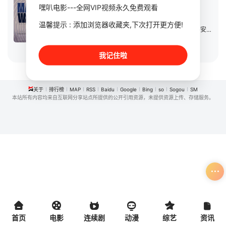
连续剧
2019
美国
嘿叭电影---全网VIP视频永久免费观看
导演：
米奇·科斯汀
温馨提示 : 添加浏览器收藏夹,下次打开更方便!
主演：
埃里克·阿达尔
/
Ioan
/
Allen
/
理查德·路易斯·安德森
/
立即播放
我记住啦
关于
排行榜
MAP
RSS
Baidu
Google
Bing
so
Sogou
SM
本站所有内容均来自互联网分享站点所提供的公开引用资源，未提供资源上传、存储服务。
首页
电影
连续剧
动漫
综艺
资讯