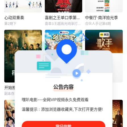
心动双重奏
喜剧之王单口季第三季
中餐厅·南洋拾光季
心动双重奏
喜剧之王单口季第三季
中餐厅·南洋拾光季
第2期下
喜单3王越高光纯享打包看
合伙人手记第8期
武艺
井胧
庞博
黄晓明
王俊凯
昆凌
《心动双重奏》首
节目将延续从小人
档代际交友真人
物到喜剧之王的故
.【嘿叭电影-1080
秀，8位单身青年
事，汇聚来自全国
P资源免费观看，
携长辈开启13天寻
各地脱口秀俱乐部
无广告，不卡顿】..
爱之旅。以青年心
的优秀单口喜剧演
动为主线、长辈陪
员和漫才组合。每
伴为辅线，纪实记
一位“小人物”都将
录约会相处点滴，
带着真实感与鲜活
融合心动氛围感、
的生命力站上舞
公告内容
家庭温情与现实婚
台，他们不设限不
开始推理吧第四季
爸爸当家第五季
歌手2026
开始推理吧第四季
爸爸当家第五季
歌手2026
恋视角，呈现兼具
被定义，在喜剧的
副本存档中第9期
萌娃当家第12期
超前营业第14期
刘宇宁
金靖
萨琪拉
王铮亮
浪漫与烟火气的双
世界里野蛮生长，
嘿叭电影---全网VIP视频永久免费观看
张凌赫
乃保安一
向寻爱故
成为独一
5月22日起，每周
温馨提示 : 添加浏览器收藏夹,下次打开更方便!
萨安飒尔
节目是一档开放式
五19:30湖南卫视&
真人社交推理游戏
将记录慢享季嘉宾
芒果TV现场直播
综艺。由刘宇宁、
萨琪拉一家跟随导
我记住啦