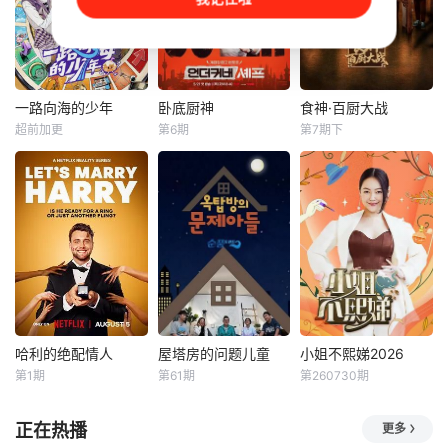
金靖、张凌赫、丁
演组“回访”其他三
程鑫、周柯宇组成
组家庭，开启一场
的玩家团将共同进
温暖大家庭的串门
入游戏世界《推
之旅，全方位展现
门》，他们将沉浸
“爸爸当家·慢享季”
式体验不同的角色
中四组家庭的全新
一路向海的少年
卧底厨神
食神·百厨大战
一路向海的少年
卧底厨神
食神·百厨大战
人生、团结协作通
变化与孩子们的成
超前加更
第6期
第7期下
朱志鑫
张泽禹
金喜泰
郑智善
刘涛
潘玮柏
关四大主题副本，
长近况【嘿叭电影-
张极
权圣晙
高叶
探索“推门”背后的
热播综艺免费在线
终极真相
观看】
节目将5位少年空
Sam Kim、郑智善
美食对抗综艺《食
投至离海最远的大
与权圣晙早已在韩
神·百厨大战》是浙
陆腹地，他们只有
国料理界闯出名
江卫视与优酷联合
一辆车和一车椰子
号，成为备受瞩目
打造的星素厨艺竞
们，通过在途径补
的主厨，却多年未
技节目，拟邀潘玮
给站完成挑战任
回到第一线当"台前
柏、刘涛等担任大
务，获取里程盲
厨"【嘿叭电影-为
众评审，周晓燕、
盒，一路向海，最
您提供最新的高清
梁经纶等顶尖厨师
终解锁终极目标地
视觉盛宴】为了证
任专业评审，通过
哈利的绝配情人
屋塔房的问题儿童
小姐不熙娣2026
哈利的绝配情人
屋塔房的问题儿童
小姐不熙娣2026
【嘿叭电影-热播电
明实力不减，他们
“星厨”与“素厨”的
第1期
第61期
第260730期
Alexandra
闵京勋
金淑
徐熙娣
派翠克
影免费在线观看】
将前往启发各
巅峰对决展现中华
Cooper
宋恩伊
这不仅是档公路远
美食文化的传承与
自带女王气势的 IP
正在热播
更多
哈利·乔西
行节目，更
创
在“脑性感”受
SS 的女王小Ｓ，