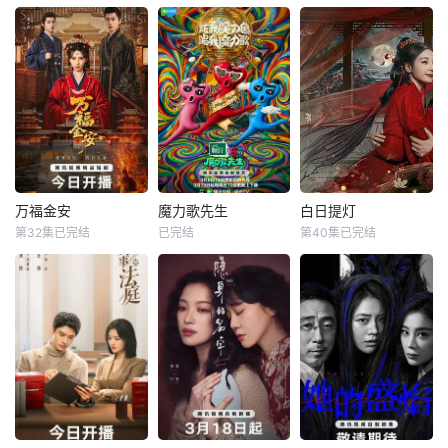
他调情、恋爱、勾
到关注的社会，“常
睽违六年强势回
搭、分手【嘿叭电
识问题儿童们”被关
归！以女性出发点
影-为您提供最新的
在屋塔房里，要解
的节目议题，聚焦
高清视觉盛宴】他
答出10个问题才能
女性的职场与生活
甚至用糖果戒指求
下班，为了解题展
感受。
婚。但现在，在新
开奋战
系列《嫁给哈利》
中，哈里·乔西已经
准备好了。在穿越
Netflix现实世界寻
万福金安
魔力歌先生
白日提灯
找他的灵魂伴侣之
万福金安
魔力歌先生
白日提灯
后（见：太热
第32集已完结
已完结
第40集已完结
方瑾
赵华为
李维嘉
杨迪
迪丽热巴
吴曼思
大张伟
陈飞宇
魏哲鸣
皇后顾清遭害葬身
来自各行各业、不
改编自黎青燃小说
火海，魂穿为尚衣
同身份年龄的魔力s
《白日提灯》。
局婢女凤卿。为护
ir正式集结！进阶
天赋卓然的鬼王
妹妹顾婉、查找真
舞台考核已就位，
贺思慕，在休
凶，她以婢女之身
竞逐魔力歌的极致
周旋于一众嫔妃之
演绎，在欢乐解
间，更联合太医弟
压、魔力开唱的氛
弟顾玹智斗后宫各
围里，共同诞生年