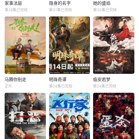
方势力，于九重宫
度魔力歌先生，一
家事法庭
隐身的名字
她的盛焰
家事法庭
隐身的名字
她的盛焰
阙步步为营，与帝
段充满未知与惊喜
第26集已完结
第31集已完结
第30集已完结
龚俊
任敏
倪妮
闫妮
马思纯
宁理
王萧骆的羁绊也在
的音乐旅程就此开
黄璐
刘雅瑟
袁姗姗
交锋中悄然重续
启【嘿叭电影-高清
【嘿叭电影
视频
青年法官沈谢秩携
本剧改编自豆瓣阅
三年前，数学天才
手律师秦睿，与舒
读连载小说《隐身
饶雨瓷被闺蜜兼创
静、胡艾溪、陈向
的名字》，作者易
业合伙人白靓靓设
辉等法律同侪深入
难【嘿叭电影-高清
计构陷，因‘药物成
基层工作，为人民
视频免费在线观
瘾’袭击母亲，被家
群众解决亲子矛
看】
人强制送进了心康
盾、婚姻困境等纷
治疗中心接受治
繁的社会、家庭问
疗，而白靓靓靠卖
题；在一桩桩案件
掉两人创办的公
马腾你别走
明珠奇谭
临安若梦
马腾你别走
明珠奇谭
临安若梦
中，秉持法律无情
司，成为历森集团
正片
第24集已完结
第24集已完结
林更新
李幼斌
肖顺尧
张芷溪
赵弈钦
胡亦瑶
人有情的原则，践
的高管。亲情、友
宋茜
李艺彤
白川
行初心使命、坚守
情、爱情、事业悉
法治信仰的
数从她的
没钱没爱还没心没
一双绣花鞋拉开了
出品公司：中视天
肺的马腾（林更新
文物专家陈友熙的
鸿 开机时间：
饰）人近中年一事
冒险序幕，四人冒
7月末
无成，是旁人眼里
险队在寻找灵霄珠
公认的“废柴”！钢
的路上数次与盗墓
厂退休骨干老林
团伙展开斗争。在