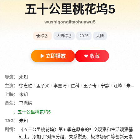
五十公里桃花坞5
wushigonglitaohuawu5
综艺
大陆综艺
2025
大陆
立即播放
收藏
导演：
未知
主演：
徐志胜
/
孟子义
/
李嘉琦
/
仁科
/
王子奇
/
宁静
/
汪峰
/
朱丹
/
上映：
未知
备注：
已完结
：五十公里桃花坞5
TAG：
未知
剧情：
《五十公里桃花坞》第五季在原来的社交观察和生活观察基
础上，添加了“对照分组、关系裂变、极致场景” 等创新元素