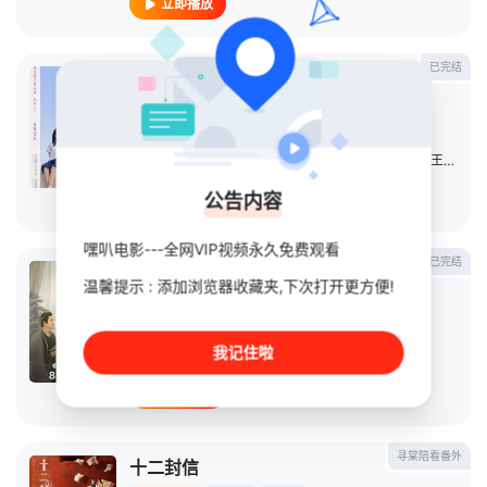
立即播放
已完结
白日梦我
连续剧
2023
大陆
导演：
邓珂
主演：
庄达菲
/
周翊然
/
陈鹤一
/
范诗然
/
边天扬
/
王川
/
廖
公告内容
立即播放
嘿叭电影---全网VIP视频永久免费观看
已完结
灼灼风流
温馨提示 : 添加浏览器收藏夹,下次打开更方便!
连续剧
2023
中国大陆
导演：
温德光
我记住啦
主演：
景甜
/
冯绍峰
/
王丽坤
/
周翊然
/
徐海乔
立即播放
寻棠陪看番外
十二封信