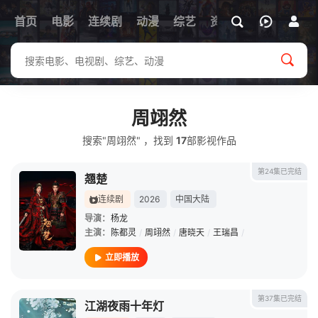
首页
电影
连续剧
动漫
综艺
资讯
周翊然
搜索"周翊然" ，找到
17
部影视作品
第24集已完结
翘楚
连续剧
2026
中国大陆
导演：
杨龙
主演：
陈都灵
/
周翊然
/
唐晓天
/
王瑞昌
/
立即播放
第37集已完结
江湖夜雨十年灯