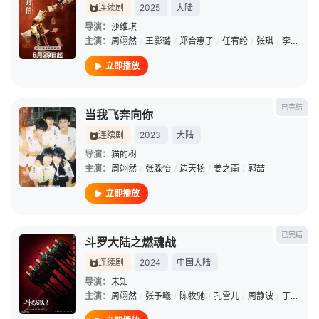
连续剧
2025
大陆
导演：
沙维琪
主演：
周翊然
/
王影璐
/
郑合惠子
/
任宥纶
/
张琪
/
李易祥
/
立即播放
已完结
当我飞奔向你
连续剧
2023
大陆
导演：
猫的树
主演：
周翊然
/
张淼怡
/
边天扬
/
姜之南
/
郭喆
立即播放
已完结
斗罗大陆之燃魂战
连续剧
2024
中国大陆
导演：
未知
主演：
周翊然
/
张予曦
/
陈牧驰
/
孔雪儿
/
周静波
/
丁嘉毅
/