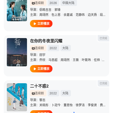
连续剧
2026
中国大陆
导演：
侣皓吉吉
/
郭锋
主演：
周翊然
/
包上恩
/
余嘉诚
/
范静祎
/
边天扬
/
段钰
/
闫
立即播放
已完结
在你的冬夜里闪耀
连续剧
2022
大陆
导演：
田宇
主演：
乔欣
/
马思超
/
周翊然
/
王薇
/
叶筱玮
/
任帅
/
刘丹
/
立即播放
已完结
二十不惑2
连续剧
2022
大陆
导演：
黎志
主演：
关晓彤
/
卜冠今
/
董思怡
/
徐梦洁
/
李俊贤
/
费启鸣
/