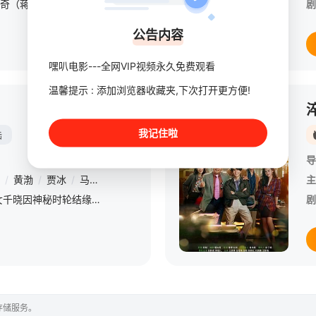
影片讲述东北“犟种”李明奇（蒋奇明 饰）和他的妻子高雅风（李雪琴 饰）如何用一辈子的时间，守护一个“飞上天”的大梦想。在生活的重压下，这个梦想时而成为谋生的工具，时而又成为照亮绝境的唯一光芒。为了托起
剧
公告内容
嘿叭电影---全网VIP视频永久免费观看
温馨提示 : 添加浏览器收藏夹,下次打开更方便!
正片
我记住啦
陆
导
/
黄渤
/
贾冰
/
马东
/
金靖
/
周铁男
/
闫佩伦
/
张小婉
/
刘旸
/
主
冷面杀手十七与渔村少女千晓因神秘时轮结缘，一个想“离职”找自由，一个想“离岛”寻精彩，他们决定暂时合作成为“一日时轮搭子”，在繁华的大都会开启了一场有惊有喜的浪漫奇遇在这个过程中，十七和千晓的关系悄悄
剧
存储服务。