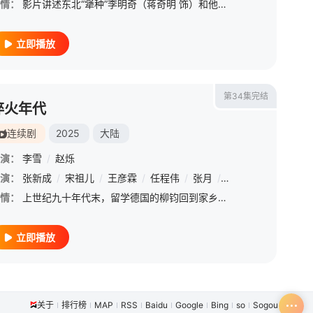
情：
影片讲述东北“犟种”李明奇（蒋奇明 饰）和他的妻子高雅风（李雪琴 饰）如何用一辈子的时间，守护一个“飞上天”的大梦想【嘿叭电影-高清视频免费在线观看】在生活的重压下，这个梦想时而成为谋生的工具，时而又
立即播放
第34集完结
淬火年代
连续剧
2025
大陆
演：
李雪
/
赵烁
演：
罗圣灯
张新成
/
宣晓鸣
/
宋祖儿
/
曹雪
/
/
王彦霖
彭恩熠
/
/
任程伟
良生
/
/
何梓骞
张月
/
何雨虹
/
刘奕铁
/
情：
上世纪九十年代末，留学德国的柳钧回到家乡东海，他顺应时代发展，立志将父亲的老机械制造厂改造成科技领先的现代化制造厂。民企在技术、资金、人脉等各方面都遇到重重困难，举步维艰，但好友钱宏明的进出口贸易、房
立即播放
关于
排行榜
MAP
RSS
Baidu
Google
Bing
so
Sogou
SM