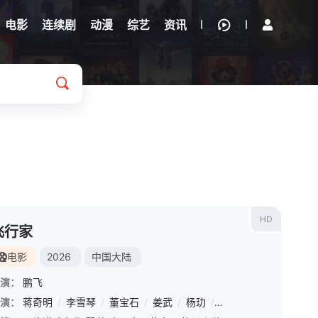
电影
连续剧
动漫
综艺
资讯
HD
飞行家
电影
2026
中国大陆
演：
鹏飞
演：
/
郑昊森
蒋奇明
/
周铁男
/
李雪琴
/
鹏飞
/
董宝石
/
韩秀一
/
姜武
/
周小川
/
杨玏
/
/
郝奕鸣
蒋易
/
雷佳音
/
赵海涛
/
董子
/
鞠