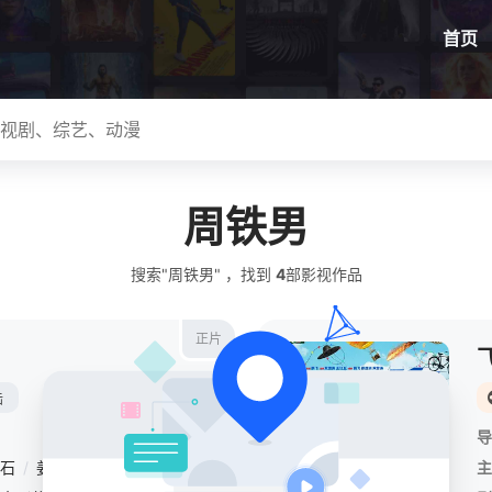
首页
周铁男
搜索"周铁男" ，找到
4
部影视作品
正片
陆
导
石
/
姜武
/
杨玏
/
蒋易
/
雷佳音
/
董子健
/
王彦霖
/
欧剑宇
/
英泽
主