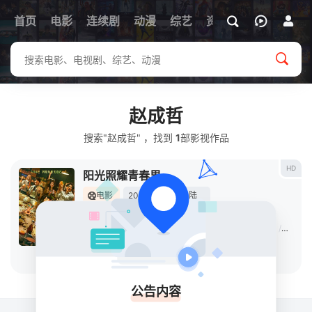
首页
电影
连续剧
动漫
综艺
资讯
赵成哲
搜索"赵成哲" ，找到
1
部影视作品
HD
阳光照耀青春里
电影
2025
中国大陆
导演：
曾海若
主演：
肖央
/
春夏
/
陈明昊
/
蒋奇明
/
王迅
/
王子川
/
赵梓冲
立即播放
公告内容
关于
排行榜
MAP
RSS
Baidu
Google
Bing
so
Sogou
SM