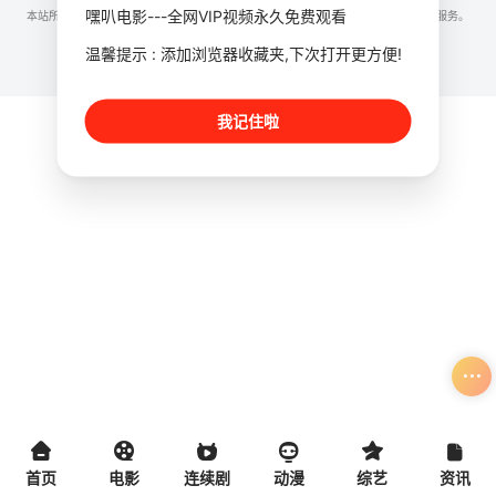
嘿叭电影---全网VIP视频永久免费观看
本站所有内容均来自互联网分享站点所提供的公开引用资源，未提供资源上传、存储服务。
温馨提示 : 添加浏览器收藏夹,下次打开更方便!
我记住啦
首页
电影
连续剧
动漫
综艺
资讯