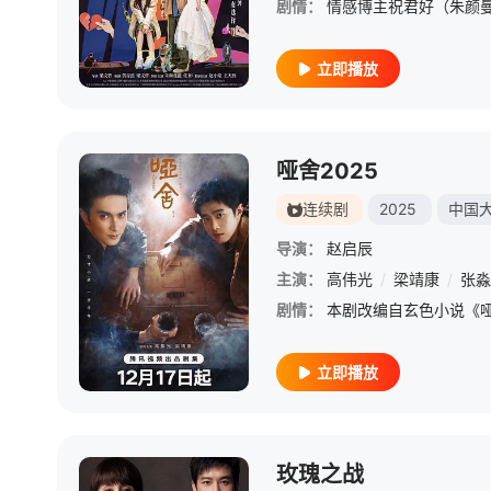
剧情：
立即播放
哑舍2025
连续剧
2025
中国
导演：
赵启辰
主演：
高伟光
/
梁靖康
/
张淼
剧情：
立即播放
玫瑰之战