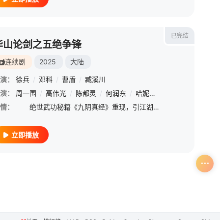
已完结
华山论剑之五绝争锋
连续剧
2025
大陆
演：
徐兵
/
邓科
/
曹盾
/
臧溪川
演：
/
董可飞
周一围
/
王博文
/
高伟光
/
贾景晖
/
陈都灵
/
宗峰岩
/
何润东
/
魏巍
/
哈妮克孜
/
田雷
/
/
明道
杨明娜
/
孟子义
/
赵培
情：
绝世武功秘籍《九阴真经》重现，引江湖厮杀，少女葭兰意外成为寻经“活地图”，遭各路人马穷追不舍，更结识黄药师、欧阳锋、段智兴与洪七等当世高手。众人约
立即播放