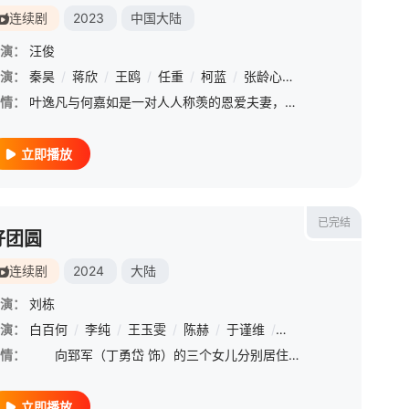
连续剧
2023
中国大陆
演：
汪俊
姬
演：
秦昊
/
蒋欣
/
王鸥
/
任重
/
柯蓝
/
张龄心
/
代旭
/
谭凯
/
施
情：
叶逸凡与何嘉如是一对人人称羡的恩爱夫妻，何嘉如意外怀上二胎，舍不得放弃宝宝的两个人，决意换一间价廉物美的新房，可换房的麻烦也接踵而至，就在两人签约新房之时，叶爸突发脑溢血住院，小夫妻毅然决然拿出房款拯
立即播放
已完结
好团圆
连续剧
2024
大陆
演：
刘栋
演：
白百何
/
李纯
/
王玉雯
/
陈赫
/
于谨维
/
章涛
/
丁勇岱
/
刘佳
情：
向郅军（丁勇岱 饰）的三个女儿分别居住在上海、昆山、苏州。向前（白百何 饰）三十五岁，在事业上已有较好发展。向中（李纯 饰）三十一岁，正在积极打拼奋斗；向南（王玉雯 饰）二十六岁，性格纯真烂漫。向
立即播放