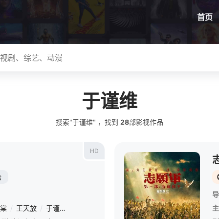
首页
于谨维
搜索"于谨维" ，找到
28
部影视作品
HD
陆
导
棠
/
王天放
/
于谨维
/
王劲松
/
金广发
/
王勉
/
颜安
/
赵夕汐
/
孙
主