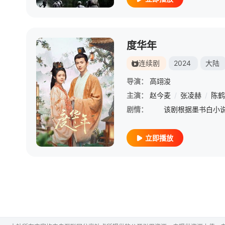
度华年
连续剧
2024
大陆
导演：
高翊浚
主演：
赵今麦
/
张凌赫
/
陈鹤
剧情：
立即播放