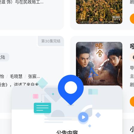
情感博主祝君好（朱颜曼滋 饰）与在民政局工作的龚玺（任彬 饰），两个本该最懂“爱”的人，却在520这天领了离婚证。面对毁不掉的婚纱照和分不清的牵绊，两人一拍即合，决定开启一段“非传统”的高效关系——互
剧
第30集完结
大陆
导
怡
/
毛晓慧
/
张宸逍
/
王宥钧
/
戴向宇
/
戴蕥琪
/
古子成
/
何雨虹
主
本剧改编自玄色小说《哑舍》，讲述了来自未来的古董店老板毕之和活在现代的宠物医生苏北陆组成合作伙伴，一起踏上寻回古董的时光之旅。不同时期的风土人情、跌宕起伏的人生境遇，在二人的穿针引线间被娓娓道来。在这
剧
已完结
公告内容