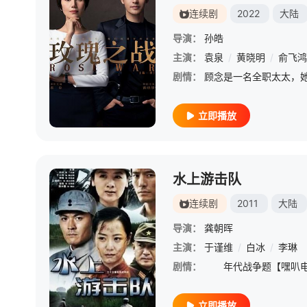
连续剧
2022
大陆
导演：
孙皓
主演：
袁泉
/
黄晓明
/
俞飞鸿
剧情：
立即播放
水上游击队
连续剧
2011
大陆
导演：
龚朝晖
主演：
于谨维
/
白冰
/
李琳
剧情：
立即播放