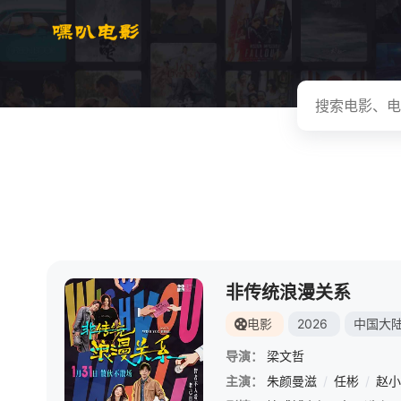
非传统浪漫关系
电影
2026
中国大
导演：
梁文哲
主演：
朱颜曼滋
/
任彬
/
赵小