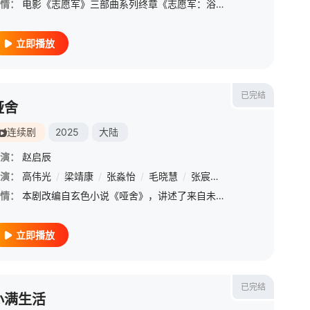
情：
电影《志愿军》三部曲系列终章《志愿军：浴血和平》聚焦抗美援朝第五次战役后直至签署停战协议期间“边打边谈”的作战历程【嘿叭电影-1080P资源免费观看，无广告，不卡顿】前线战斗血火交锋，谈判桌上唇枪舌剑
立即播放
已完结
哑舍
连续剧
2025
大陆
演：
赵启辰
演：
/
汤梦佳
高伟光
/
厉嘉琪
/
梁靖康
/
赵尧珂
/
张淼怡
/
彭楚粤
/
毛晓慧
/
姬晓飞
/
张宸逍
/
王伊瑶
/
王宥钧
/
姚一奇
/
戴向宇
/
情：
本剧改编自玄色小说《哑舍》，讲述了来自未来的古董店老板毕之和活在现代的宠物医生苏北陆组成合作伙伴，一起踏上寻回古董的时光之旅。不同时期的风土人情、跌宕起伏的人生境遇，在二人的穿针引线间被娓娓道来。在这
立即播放
已完结
小满生活