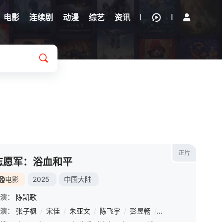
电影
连续剧
动漫
综艺
资讯
正片
志愿军：浴血和平
电影
2025
中国大陆
演：
陈凯歌
丞潇
演：
张子枫
/
/
张帆
/
宋佳
/
钱迪迪
/
朱亚文
/
汪曲攸
/
陈飞宇
/
邓飞
/
彭昱畅
/
于小彬
/
肖央
/
丁文博
/
王砚辉
/
牛犇
/
郭
/