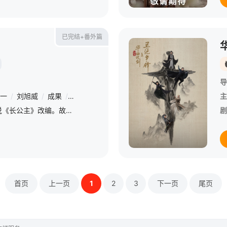
已完结+番外篇
导
一
/
刘旭威
/
成果
/
易大千
/
鹤秋
/
于谨维
/
赵柯
/
孙芮
/
魏子昕
主
该剧根据墨书白小说《长公主》改编。故事中，大夏朝的长公主李蓉（赵今麦 饰）与当朝首辅裴文宣（张凌赫 饰）梦回华年，由仇人变闺蜜，闺蜜变成有情人。他们彼此信赖，彼此成全，终于破镜重圆，一起搞事业，一
剧
首页
上一页
1
2
3
下一页
尾页