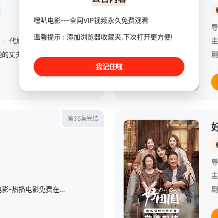
嘿叭电影---全网VIP视频永久免费观看
导
温馨提示 : 添加浏览器收藏夹,下次打开更方便!
/
代旭
/
于谨维
/
王鹤润
/
芦芳生
/
王志飞
/
张艺上
/
隋俊波
/
王
主
顾念是一名全职太太，她的丈夫宋嘉辰身为金牌律师，事业有成，一家三口过着优渥的生活。然而意外降临，宋嘉辰陷入罪案并暴露了出轨的事实，顾念同时遭到了家庭和情感的背叛。为了养家，她来到仪盛和律所重操旧业。在
剧
我记住啦
第35集完结
导
主
年代战争题【嘿叭电影-热播电影免费在线观看】 这个戏写的是白洋淀雁翎队的故事，大家知道的《小兵张嘎》说的就是那里的事儿，不过《水上游击队》的主人公是游击队的队长魏光明和副队长丁水妹，嘎子在里面晃
剧